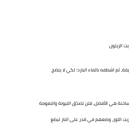
ت الزيتون.
يط على كامل شعرك والفروة واتركه لمدة 30 دقيقة، ثم اشطفه بالماء البارد؛ لكي لا ينضج
ساخنة هي الأفضل، فلن تصدّق الليونة والنعومة
زيت اللوز، وضعهم في قدر على النار لبضع