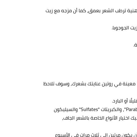
ا دهنية ترطب الشعر بعمق، كما أن مزجه مع زيت
ت الجوجوبا.
ت معينة في روتين عنايتك بشعرك، وسوف تلاحظ
ا أو البارد.
استخدم أنواع الشامبو اللطيفة، والخالية من البارابين "Paraben"، والكبريتات "Sulfates" والسيليكون
ليك اختيار الأنواع الخاصة بالشعر الجاف،
ن يكون مرتين إلى ثلاث مرات في الأسبوع