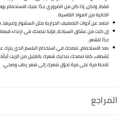
فقط، ولكن، إذا كان من الضروري جدًا عليك الاستحمام يومي
الخالية من المواد القاسية.
ابتعد عن أدوات التصفيف الحرارية مثل السشوار وغيرها، 
إن كنت من عشاق السباحة، فإننا ننصحك في ارتداء قبعة 
جدًا للشعر.
يُشطف، كما ننصحك بتدليك شعرك بالقليل من الزيت أيضًا
تلاحظ مرة على مرة تحوّل شعرك إلى شعر رطب وصحي.
المراجع
أ
ب
,
vedaoils
, Retrieved
"DIY Hair Mask For Men | Best Homemade Men's Hair Mask Recipes"
^
7/12/2022. Edited.