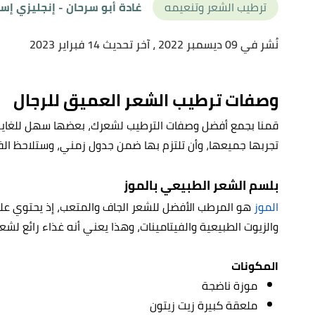
ترطيب الشعر وتنعيمه
غادة أبو سرحان
- إنجليزي إس
نُشر في 09 ديسمبر 2022
، آخر تحديث 14 فبراير 2023
وصفات ترطيب الشعر العميق للرجال
قمنا بجمع أفضل وصفات الترطيب لشعرك، بعضها سهل للغاية، وا
تجربها جميعها، وأن تلتزم بها ضمن جدول زمني، وستلاحظ الفر
بلسم الشعر الطبيعي بالموز
الموز
هو المرطب الأفضل للشعر الجاف والمتعب، إذ يحتوي عل
والزيوت الطبيعية والفيتامينات، وهذا يعني أنه غذاء رائع لش
المكونات
موزة ناضجة
ملعقة كبيرة زيت زيتون