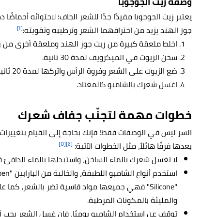
وصفة زيت الجوجوبا
يعتبر زيت الجوجوبا مفيدًا جدًا للشعر الجاف؛ لاحتوائه أحماضً
[١]
جوز الهند يزيد من اختراقهما الشعر وترطيبه وتقويته:
اخلط ملعقة كبيرة من زيت جوز الهند وملعقة أخرى من زي
سخن الزيوت في الميكرويف لمدة 30 ثانية.
ضع الزيوت على الشعر وفروة الرأس واتركها لمدة 20 ثانية.
اغسل شعرك بالشامبو كالمعتاد.
خطوات مهمة لتجنّب جفاف شعرك
السر ليس في الوصفات فقط! فإنك بحاجة إلى القيام بتغييرا
[٥]
[٤]
بعدها فرقًا هائلاً، مثل الخطوات الآتية:
لا تغسل شعرك بالماء الساخن، واستبدلها بالماء الدافئ قليلً
"Silicone" فهي جميعها مواد قاسية تضر بالشعر، كما ع
والمليئة بالمكونات المرطبة.
توقف عن استخدام الشامبو يوميًا، فإن غسل الشعر يجب أ