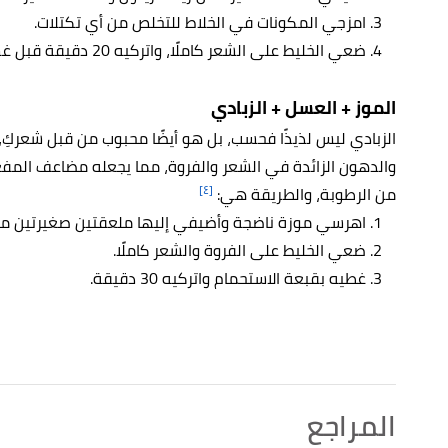
امزجي المكونات في الخلاط للتخلص من أي تكتلات.
ضعي الخليط على الشعر كاملًا، واتركيه 20 دقيقة قبل غسله بالماء البارد.
الموز + العسل + الزبادي
الزبادي ليس لذيذًا فحسب، بل هو أيضًا محبوب من قبل شعركِ،
والدهون الزائدة في الشعر والفروة، مما يجعله مضاعف المف
[٤]
من الرطوبة، والطريقة هي:
اهرسي موزة ناضجة وأضيفي إليها ملعقتين صغيرتين من 
ضعي الخليط على الفروة والشعر كاملًا.
غطيه بقبعة الاستحمام واتركيه 30 دقيقة.
المراجع