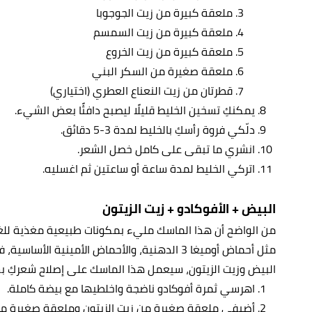
ملعقة كبيرة من زيت الجوجوبا
ملعقة كبيرة من زيت السمسم
ملعقة كبيرة من زيت الخروع
ملعقة صغيرة من السكر البني
قطرتان من زيت النعناع العطري (اختياري)
يمكنكِ تسخين الخليط قليلًا ليصبح دافئًا بعض الشيء.
دلّكي فروة رأسكِ بالخليط لمدة 3-5 دقائق.
انشري ما تبقى على كامل خصل الشعر.
اتركي الخليط لمدة ساعة أو ساعتين ثم اغسليه.
البيض + الأفوكادو + زيت الزيتون
من الواضح أن هذا الماسك مليء بمكونات طبيعية مغذية للغ
مثل أحماض أوميغا 3 الدهنية، والأحماض الأمينية
البيض وزيت الزيتون، سيعمل هذا الماسك على إصلاح شعركِ
اهرسي ثمرة أفوكادو ناضجة واخلطيها مع بيضة كاملة.
أضيفي ملعقة صغيرة من زيت الزيتون وملعقة صغيرة م