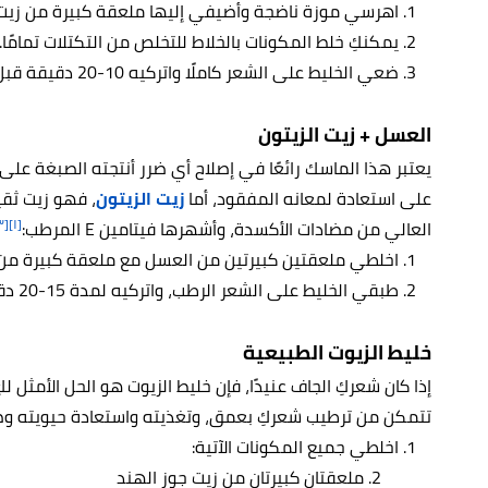
اهرسي موزة ناضجة وأضيفي إليها ملعقة كبيرة من زيت 
يمكنكِ خلط المكونات بالخلاط للتخلص من التكتلات تمامًا.
ضعي الخليط على الشعر كاملًا واتركيه 10-20 دقيقة قبل شطفه.
العسل + زيت الزيتون
يعتبر هذا الماسك رائعًا في إصلاح أي ضرر أنتجته الصبغة عل
على استعادة لمعانه المفقود، أما
زيت الزيتون
، فهو زيت ثقي
[٣]
[١]
العالي من مضادات الأكسدة، وأشهرها فيتامين E المرطب:
اخلطي ملعقتين كبيرتين من العسل مع ملعقة كبيرة من ز
طبقي الخليط على الشعر الرطب، واتركيه لمدة 15-20 دقيقة قبل شطفه.
خليط الزيوت الطبيعية
إذا كان شعركِ الجاف عنيدًا، فإن خليط الزيوت هو الحل الأمثل 
تتمكن من ترطيب شعركِ بعمق، وتغذيته واستعادة حيويته و
اخلطي جميع المكونات الآتية:
ملعقتان كبيرتان من زيت جوز الهند