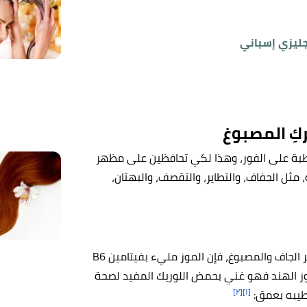
جليزي إسباني
كِ المصبوغ
لمرطبة على الفور، وهذا لكي تحافظين على مظهر
 مثل الجفاف، والتطاير، والتقصف، والبهتان،
يعتبر الموز وزيت جوز الهند من أقوى المكونات لترطيب الشعر الجاف والمصبوغ، فإن الموز مليء بفيتامين B6
 جوز الهند فهو غني بحمض اللوريك المفيد لصحة
[٢]
[١]
ترطيبه بعمق: