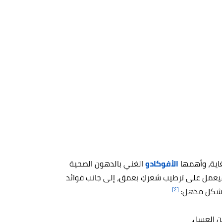
اية، وأهمها
الأفوكادو
الغني بالدهون الصحية
 الأساسية، فيعمل على ترطيب شعركِ بعمق، إلى جانب فوائد
[٤]
 بشكل مذهل:
ن العسل.