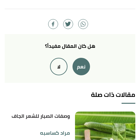
أ
ب
ت
ث
ج
ح
خ
د
"Hair Oil: 5 Best Oils For Hair
^
Growth, Dry Hair, and Dandruff"
,
lovehair
, Retrieved
19/6/2023. Edited.
أ
ب
ت
"7 oils you must incorporate in your hair care
^
هل كان المقال مفيداً؟
routine to control hair thinning"
,
healthshots
,
Retrieved 19/6/2023. Edited.
نعم
لا
أ
ب
,
healthline
,
"The Best Oils for Treating Dry Hair"
^
Retrieved 19/6/2023. Edited.
مقالات ذات صلة
وصفات الصبار للشعر الجاف
مراد كساسبه