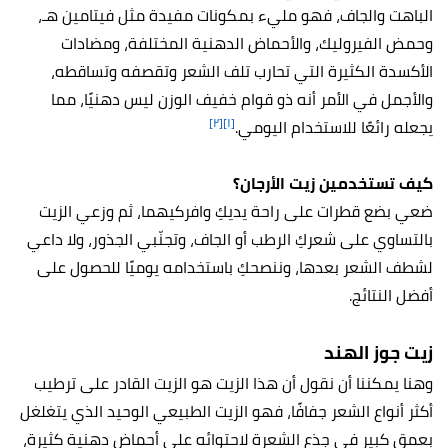
الباهت والجاف، فهو مليء بمكونات مفيدة مثل فيتامين هـ،
وحمض الفيروليك، والأحماض الدهنية المختلفة، ومضادات
الأكسدة الكثيرة التي تحارب تلف الشعر وتقصفه وتساقطه،
والأجمل في الأمر أنه ذو قوام خفيف الوزن ليس دهنيًا، مما
[٢]
[١]
يجعله رائعًا للاستخدام اليومي.
كيف تستخدمين زيت الأرجان؟
ضعي بضع قطرات على راحة يديكِ وافركيهما، ثم وزعي الزيت
بالتساوي على شعركِ الرطب أو الجاف، وتجنّبي الجذور، ولا داعي
لشطف الشعر بعدها، وننصحكِ باستخدامه يوميًا للحصول على
أفضل النتائج.
زيت جوز الهند
وهنا يمكننا أن نقول أن هذا الزيت هو الزيت القادر على ترطيب
أكثر أنواع الشعر جفافًا، فهو الزيت الطبيعي الوحيد الذي يتغلغل
بعمق كبير في جذع الشعرة لاحتوائه على أحماض دهنية كثيرة،