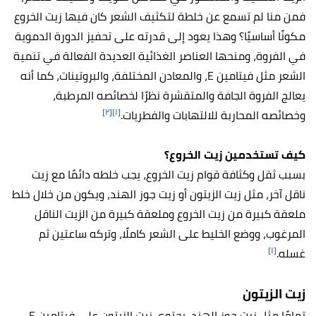
فمن منا لم تسمع عن خلطة لتكثيف الشعر كان فيها زيت الخروع
مكونًا أساسيًا؟ وهذا يعود إلى قدرته على تحفيز الدورة الدموية
في الفروة، ومنحها العناصر الغذائية العديدة الفعالة في تنمية
الشعر مثل فيتامين E، والمعادن المختلفة، والبروتينات، كما أنه
يعالج الفروة الجافة والمتقشرة نظرًا لخصائصه المرطبة،
[٢]
[١]
وخصائصه المحاربة للالتهابات والفطريات.
كيف تستخدمين زيت الخروع؟
بسبب ثقل وكثافة قوام زيت الخروع، يجب خلطه دائمًا مع زيت
ناقل آخر، مثل زيت الزيتون أو زيت جوز الهند، ويكون من خلال خلط
ملعقة كبيرة من زيت الخروع وملعقة كبيرة من الزيت الناقل
المرغوب، ووضع الخليط على الشعر كاملًا، وتركه ساعتين ثم
[١]
غسله.
زيت الزيتون
تمامًا مثل زيت جوز الهند، يحتوي زيت الزيتون على فيتامين E،