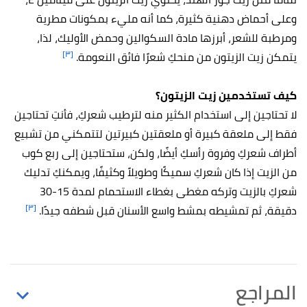
وعلى أحماض دهنية كثيرة، كما أنه مليء بمكونات مطرية
ومرطبة للشعر، أبرزها مادة السكوالين وحمض الأوليك، لذا،
[٣]
يتمكن زيت الزيتون من منحكِ شعرًا فائق النعومة.
كيف تستخدمين زيت الزيتون؟
لا تحتاجين إلى استخدام الكثير منه لترطيب شعركِ، فأنتِ تحتاجين
فقط إلى ملعقة كبيرة أو ملعقتين كبيرتين لتتمكني من تشبيع
أطراف شعركِ وفروة رأسكِ أيضًا، ولكن، ستحتاجين إلى ربع كوب
من الزيت إذا كان شعركِ سميكًا وطويلاً وكثيفًا، ويمكنكِ تدليك
شعركِ بالزيت وتركه مغطى بغطاء الاستحمام لمدة 15-30
[٣]
دقيقة، ثم تمشيطه بمشط واسع الأسنان قبل شطفه جيدًا.
المراجع