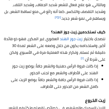
وبالتالي، هو علاج فعال للشعر شديد الجفاف، وشديد التلف،
وشديد التقصف والتكسر، كما أنه رائع في منع تساقط الشعر، بل
[٢]
[١]
ويساهم في نمو شعر جديد.
كيف تستخدمين زيت جوز الهند؟
ننصحكِ باختيار
زيت جوز الهند
العضوي غير المكرر، فهو ذو فائدة
أكبر، واستخدامه يكون من خلال وضعه على الشعر لمدة 30
دقيقة ثم غسله، وتكرار هذه العملية مرة في الأسبوع، ولكن
[١]
على شرط أن:
إذا كانت فروة الرأس دهنية والشعر جافاً: يوضع زيت جوز
الهند على الأطراف والشعر مع تجنب الجذور.
إذا كانت فروة الرأس جافة والشعر جافاً: يوضع الزيت على
كامل الشعر من الجذور حتى الأطراف.
زيت الخروع
الزيت السميك والمشهور في خصائص تقويته وتكثيفه للشعر،